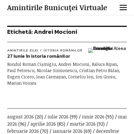
Amintirile Bunicuţei Virtuale
Etichetă:
Andrei Mocioni
AMINTIRILE ZILEI
ISTORIA ROMÂNILOR
27 Iunie în istoria românilor
Rondul Roman Cișmigiu, Andrei Mocioni, Raluca Ripan,
Paul Petrescu, Nicolae Simionescu, Cristian Petru Bălan,
Eugen Cicero, Ioan Carmazan, Corneliu Ion, Ion Grosu,
Marian Voinea
august 2026
(20)
iulie 2026
(99)
iunie 2026
(95)
mai
2026
(96)
aprilie 2026
(85)
martie 2026
(92)
februarie 2026
(70)
ianuarie 2026
(69)
decembrie