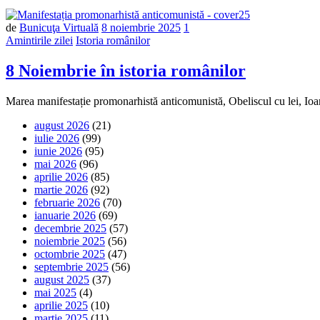
de
Bunicuţa Virtuală
8 noiembrie 2025
1
Amintirile zilei
Istoria românilor
8 Noiembrie în istoria românilor
Marea manifestație promonarhistă anticomunistă, Obeliscul cu lei, Io
august 2026
(21)
iulie 2026
(99)
iunie 2026
(95)
mai 2026
(96)
aprilie 2026
(85)
martie 2026
(92)
februarie 2026
(70)
ianuarie 2026
(69)
decembrie 2025
(57)
noiembrie 2025
(56)
octombrie 2025
(47)
septembrie 2025
(56)
august 2025
(37)
mai 2025
(4)
aprilie 2025
(10)
martie 2025
(11)