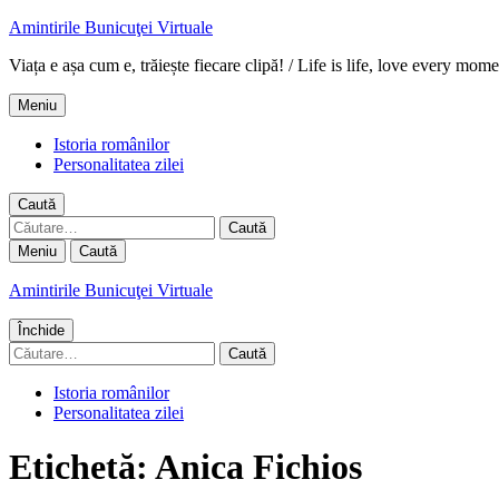
Amintirile Bunicuţei Virtuale
Viața e așa cum e, trăiește fiecare clipă! / Life is life, love every mome
Meniu
Istoria românilor
Personalitatea zilei
Caută
Caută
după:
Meniu
Caută
Amintirile Bunicuţei Virtuale
Închide
Caută
după:
Istoria românilor
Personalitatea zilei
Etichetă:
Anica Fichios