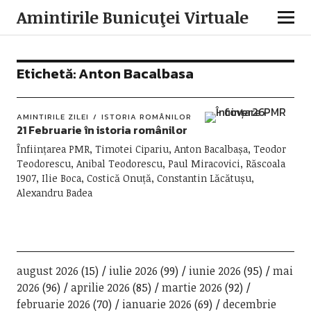
Amintirile Bunicuţei Virtuale
Etichetă:
Anton Bacalbasa
AMINTIRILE ZILEI
ISTORIA ROMÂNILOR
21 Februarie în istoria românilor
Înființarea PMR, Timotei Cipariu, Anton Bacalbașa, Teodor
Teodorescu, Anibal Teodorescu, Paul Miracovici, Răscoala
1907, Ilie Boca, Costică Onuță, Constantin Lăcătușu,
Alexandru Badea
august 2026
(15)
iulie 2026
(99)
iunie 2026
(95)
mai
2026
(96)
aprilie 2026
(85)
martie 2026
(92)
februarie 2026
(70)
ianuarie 2026
(69)
decembrie