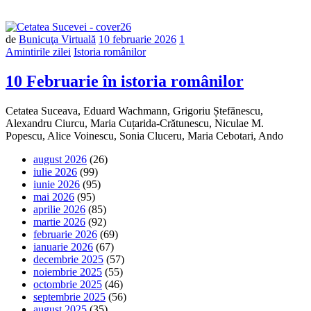
de
Bunicuţa Virtuală
10 februarie 2026
1
Amintirile zilei
Istoria românilor
10 Februarie în istoria românilor
Cetatea Suceava, Eduard Wachmann, Grigoriu Ștefănescu,
Alexandru Ciurcu, Maria Cuțarida-Crătunescu, Niculae M.
Popescu, Alice Voinescu, Sonia Cluceru, Maria Cebotari, Ando
august 2026
(26)
iulie 2026
(99)
iunie 2026
(95)
mai 2026
(95)
aprilie 2026
(85)
martie 2026
(92)
februarie 2026
(69)
ianuarie 2026
(67)
decembrie 2025
(57)
noiembrie 2025
(55)
octombrie 2025
(46)
septembrie 2025
(56)
august 2025
(35)