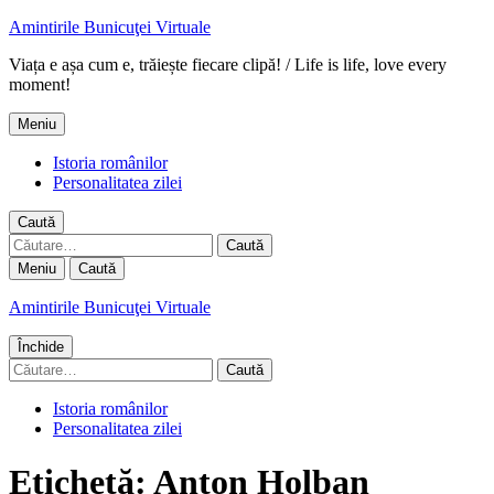
Amintirile Bunicuţei Virtuale
Viața e așa cum e, trăiește fiecare clipă! / Life is life, love every
moment!
Meniu
Istoria românilor
Personalitatea zilei
Caută
Caută
după:
Meniu
Caută
Amintirile Bunicuţei Virtuale
Închide
Caută
după:
Istoria românilor
Personalitatea zilei
Etichetă:
Anton Holban