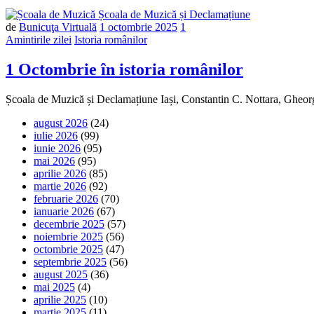
de
Bunicuţa Virtuală
1 octombrie 2025
1
Amintirile zilei
Istoria românilor
1 Octombrie în istoria românilor
Școala de Muzică și Declamațiune Iași, Constantin C. Nottara, Gheor
august 2026
(24)
iulie 2026
(99)
iunie 2026
(95)
mai 2026
(95)
aprilie 2026
(85)
martie 2026
(92)
februarie 2026
(70)
ianuarie 2026
(67)
decembrie 2025
(57)
noiembrie 2025
(56)
octombrie 2025
(47)
septembrie 2025
(56)
august 2025
(36)
mai 2025
(4)
aprilie 2025
(10)
martie 2025
(11)