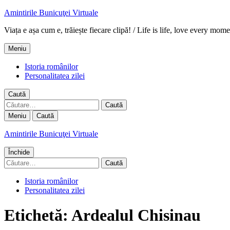
Amintirile Bunicuţei Virtuale
Viața e așa cum e, trăiește fiecare clipă! / Life is life, love every mome
Meniu
Istoria românilor
Personalitatea zilei
Caută
Caută
după:
Meniu
Caută
Amintirile Bunicuţei Virtuale
Închide
Caută
după:
Istoria românilor
Personalitatea zilei
Etichetă:
Ardealul Chisinau