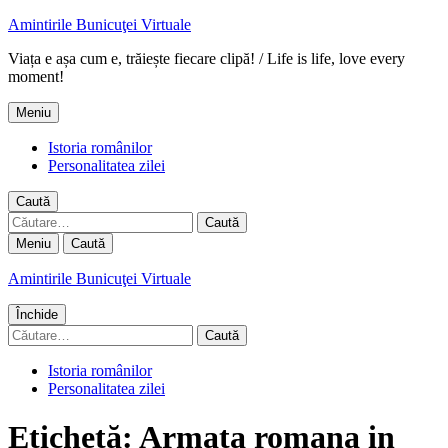
Amintirile Bunicuţei Virtuale
Viața e așa cum e, trăiește fiecare clipă! / Life is life, love every
moment!
Meniu
Istoria românilor
Personalitatea zilei
Caută
Caută
după:
Meniu
Caută
Amintirile Bunicuţei Virtuale
Închide
Caută
după:
Istoria românilor
Personalitatea zilei
Etichetă:
Armata romana in