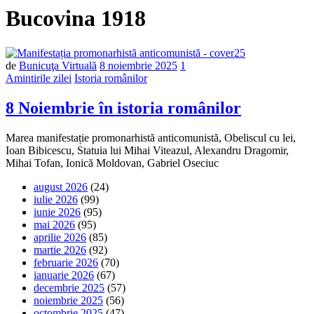
Bucovina 1918
de
Bunicuţa Virtuală
8 noiembrie 2025
1
Amintirile zilei
Istoria românilor
8 Noiembrie în istoria românilor
Marea manifestație promonarhistă anticomunistă, Obeliscul cu lei,
Ioan Bibicescu, Statuia lui Mihai Viteazul, Alexandru Dragomir,
Mihai Tofan, Ionică Moldovan, Gabriel Oseciuc
august 2026
(24)
iulie 2026
(99)
iunie 2026
(95)
mai 2026
(95)
aprilie 2026
(85)
martie 2026
(92)
februarie 2026
(70)
ianuarie 2026
(67)
decembrie 2025
(57)
noiembrie 2025
(56)
octombrie 2025
(47)