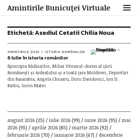
Amintirile Bunicuţei Virtuale
Etichetă:
Asediul Cetatii Chilia Noua
AMINTIRILE ZILEI
ISTORIA ROMÂNILOR
6 Iulie în istoria românilor
Episcopia Rădăuților, Mihai Viteazul–domn al țării
Românești și Ardealului și a toată țara Moldovei, Deportări
din Basarabia, Angela Chiuaru, Doru Davidovici, Ion D.
Barbu, Sorin Matei
august 2026
(25)
iulie 2026
(99)
iunie 2026
(95)
mai
2026
(95)
aprilie 2026
(85)
martie 2026
(92)
februarie 2026
(70)
ianuarie 2026
(67)
decembrie