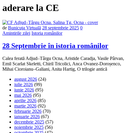
aderare la CE
Număr
de
Bunicuţa Virtuală
28 septembrie 2025
0
de
Amintirile zilei
Istoria românilor
comentarii
28 Septembrie în istoria românilor
Calea ferată Adjud–Târgu Ocna, Aristide Caradja, Vasile Pârvan,
Emil Scarlat Skeletti, Chiril Tricolici, Anca Ovanez-Doroșenco,
Mihai Cioroianu–Galiani, Anita Hartig, O trilogie antică
august 2026
(24)
iulie 2026
(99)
iunie 2026
(95)
mai 2026
(95)
aprilie 2026
(85)
martie 2026
(92)
februarie 2026
(70)
ianuarie 2026
(67)
decembrie 2025
(57)
noiembrie 2025
(56)
octombrie 2025
(47)