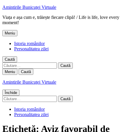
Amintirile Bunicuţei Virtuale
Viața e așa cum e, trăiește fiecare clipă! / Life is life, love every
moment!
Meniu
Istoria românilor
Personalitatea zilei
Caută
Caută
după:
Meniu
Caută
Amintirile Bunicuţei Virtuale
Închide
Caută
după:
Istoria românilor
Personalitatea zilei
Etichetă:
Aviz favorabil de