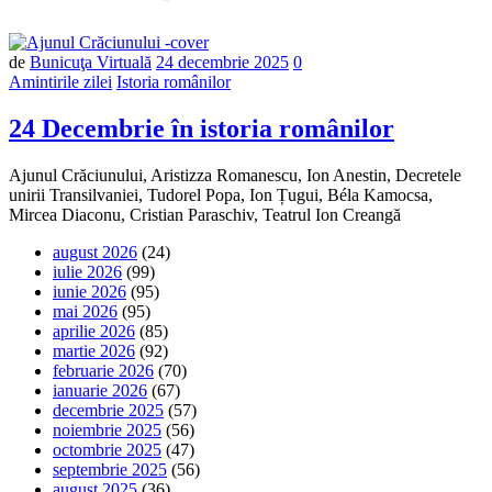
Număr
de
Bunicuţa Virtuală
24 decembrie 2025
0
de
Amintirile zilei
Istoria românilor
comentarii
24 Decembrie în istoria românilor
Ajunul Crăciunului, Aristizza Romanescu, Ion Anestin, Decretele
unirii Transilvaniei, Tudorel Popa, Ion Țugui, Béla Kamocsa,
Mircea Diaconu, Cristian Paraschiv, Teatrul Ion Creangă
august 2026
(24)
iulie 2026
(99)
iunie 2026
(95)
mai 2026
(95)
aprilie 2026
(85)
martie 2026
(92)
februarie 2026
(70)
ianuarie 2026
(67)
decembrie 2025
(57)
noiembrie 2025
(56)
octombrie 2025
(47)
septembrie 2025
(56)
august 2025
(36)