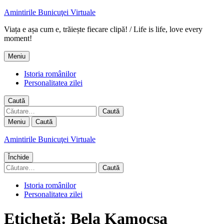
Amintirile Bunicuţei Virtuale
Viața e așa cum e, trăiește fiecare clipă! / Life is life, love every
moment!
Meniu
Istoria românilor
Personalitatea zilei
Caută
Caută
după:
Meniu
Caută
Amintirile Bunicuţei Virtuale
Închide
Caută
după:
Istoria românilor
Personalitatea zilei
Etichetă:
Bela Kamocsa