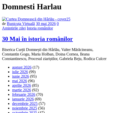
Domnesti Harlau
Număr
de
Bunicuţa Virtuală
30 mai 2026
0
de
Amintirile zilei
Istoria românilor
comentarii
30 Mai în istoria românilor
Biserica Curții Domnești din Hârlău, Valter Mărăcineanu,
Constantin Gogu, Maria Holban, Doina Cornea, Ileana
Constantinescu, Procesul ziariștilor, Gabriela Beju, Rodica Culcer
august 2026
(17)
iulie 2026
(99)
iunie 2026
(95)
mai 2026
(96)
aprilie 2026
(85)
martie 2026
(92)
februarie 2026
(70)
ianuarie 2026
(69)
decembrie 2025
(57)
noiembrie 2025
(56)
octombrie 2025
(47)