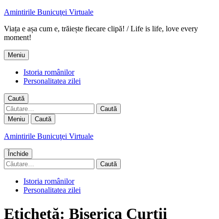
Amintirile Bunicuţei Virtuale
Viața e așa cum e, trăiește fiecare clipă! / Life is life, love every
moment!
Meniu
Istoria românilor
Personalitatea zilei
Caută
Caută
după:
Meniu
Caută
Amintirile Bunicuţei Virtuale
Închide
Caută
după:
Istoria românilor
Personalitatea zilei
Etichetă:
Biserica Curtii