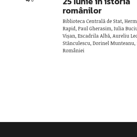
25 Iunie în istoria
0
românilor
Biblioteca Centrală de Stat, Her
Rapid, Paul Gherasim, Iulia Buci
Vișan, Escadrila Albă, Aureliu Le
Stănculescu, Dorinel Munteanu,
României