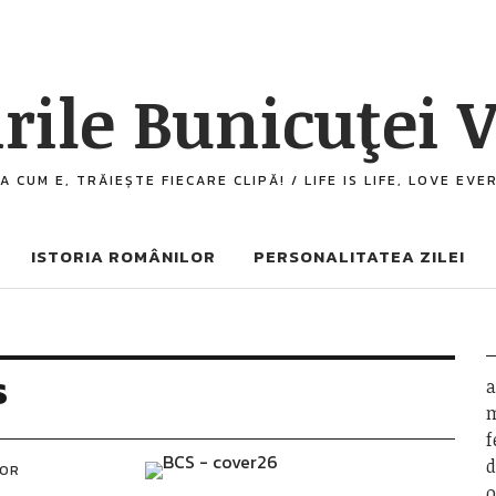
rile Bunicuţei V
A CUM E, TRĂIEȘTE FIECARE CLIPĂ! / LIFE IS LIFE, LOVE EV
ISTORIA ROMÂNILOR
PERSONALITATEA ZILEI
s
a
m
f
d
LOR
o