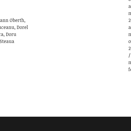
a
m
mann Oberth,
2
uceanu, Dorel
a
ca, Doru
m
 Steaua
o
2
m
f