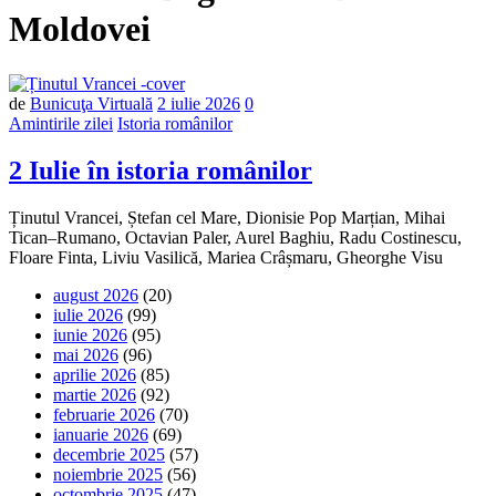
Moldovei
Număr
de
Bunicuţa Virtuală
2 iulie 2026
0
de
Amintirile zilei
Istoria românilor
comentarii
2 Iulie în istoria românilor
Ținutul Vrancei, Ștefan cel Mare, Dionisie Pop Marțian, Mihai
Tican–Rumano, Octavian Paler, Aurel Baghiu, Radu Costinescu,
Floare Finta, Liviu Vasilică, Mariea Crâșmaru, Gheorghe Visu
august 2026
(20)
iulie 2026
(99)
iunie 2026
(95)
mai 2026
(96)
aprilie 2026
(85)
martie 2026
(92)
februarie 2026
(70)
ianuarie 2026
(69)
decembrie 2025
(57)
noiembrie 2025
(56)
octombrie 2025
(47)