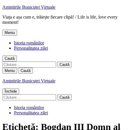
Amintirile Bunicuţei Virtuale
Viața e așa cum e, trăiește fiecare clipă! / Life is life, love every
moment!
Meniu
Istoria românilor
Personalitatea zilei
Caută
Caută
după:
Meniu
Caută
Amintirile Bunicuţei Virtuale
Închide
Caută
după:
Istoria românilor
Personalitatea zilei
Etichetă:
Bogdan III Domn al