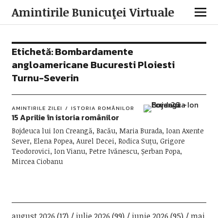
Amintirile Bunicuţei Virtuale
Etichetă:
Bombardamente
angloamericane Bucuresti Ploiesti
Turnu-Severin
AMINTIRILE ZILEI
ISTORIA ROMÂNILOR
15 Aprilie în istoria românilor
Bojdeuca lui Ion Creangă, Bacău, Maria Burada, Ioan Axente
Sever, Elena Popea, Aurel Decei, Rodica Suțu, Grigore
Teodorovici, Ion Vianu, Petre Ivănescu, Șerban Popa,
Mircea Ciobanu
august 2026
(17)
iulie 2026
(99)
iunie 2026
(95)
mai