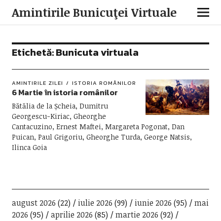
Amintirile Bunicuţei Virtuale
Etichetă:
Bunicuta virtuala
AMINTIRILE ZILEI
ISTORIA ROMÂNILOR
6 Martie în istoria românilor
Bătălia de la Șcheia, Dumitru
Georgescu-Kiriac, Gheorghe
Cantacuzino, Ernest Maftei, Margareta Pogonat, Dan
Puican, Paul Grigoriu, Gheorghe Turda, George Natsis,
Ilinca Goia
august 2026
(22)
iulie 2026
(99)
iunie 2026
(95)
mai
2026
(95)
aprilie 2026
(85)
martie 2026
(92)