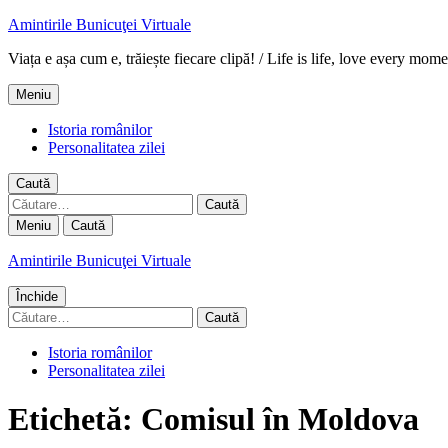
Amintirile Bunicuţei Virtuale
Viața e așa cum e, trăiește fiecare clipă! / Life is life, love every mome
Meniu
Istoria românilor
Personalitatea zilei
Caută
Caută
după:
Meniu
Caută
Amintirile Bunicuţei Virtuale
Închide
Caută
după:
Istoria românilor
Personalitatea zilei
Etichetă:
Comisul în Moldova