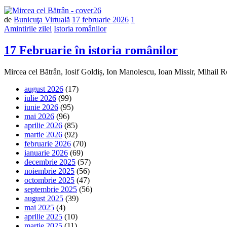
de
Bunicuţa Virtuală
17 februarie 2026
1
Amintirile zilei
Istoria românilor
17 Februarie în istoria românilor
Mircea cel Bătrân, Iosif Goldiș, Ion Manolescu, Ioan Missir, Mihail
august 2026
(17)
iulie 2026
(99)
iunie 2026
(95)
mai 2026
(96)
aprilie 2026
(85)
martie 2026
(92)
februarie 2026
(70)
ianuarie 2026
(69)
decembrie 2025
(57)
noiembrie 2025
(56)
octombrie 2025
(47)
septembrie 2025
(56)
august 2025
(39)
mai 2025
(4)
aprilie 2025
(10)
martie 2025
(11)