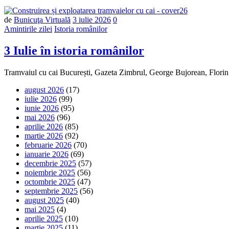
Număr
de
Bunicuţa Virtuală
3 iulie 2026
0
de
Amintirile zilei
Istoria românilor
comentarii
3 Iulie în istoria românilor
Tramvaiul cu cai București, Gazeta Zimbrul, George Bujorean, Flor
august 2026
(17)
iulie 2026
(99)
iunie 2026
(95)
mai 2026
(96)
aprilie 2026
(85)
martie 2026
(92)
februarie 2026
(70)
ianuarie 2026
(69)
decembrie 2025
(57)
noiembrie 2025
(56)
octombrie 2025
(47)
septembrie 2025
(56)
august 2025
(40)
mai 2025
(4)
aprilie 2025
(10)
martie 2025
(11)