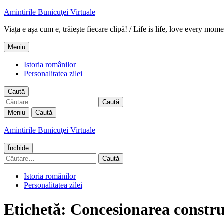
Amintirile Bunicuţei Virtuale
Viața e așa cum e, trăiește fiecare clipă! / Life is life, love every mome
Meniu
Istoria românilor
Personalitatea zilei
Caută
Caută
după:
Meniu
Caută
Amintirile Bunicuţei Virtuale
Închide
Caută
după:
Istoria românilor
Personalitatea zilei
Etichetă:
Concesionarea construi