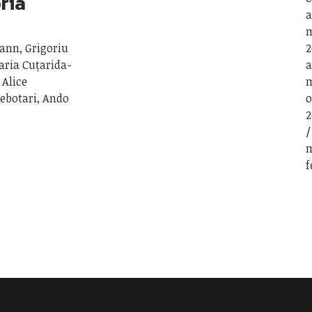
oria
a
m
ann, Grigoriu
2
aria Cuțarida-
a
 Alice
m
Cebotari, Ando
o
2
m
f