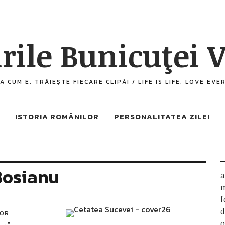
rile Bunicuţei V
A CUM E, TRĂIEȘTE FIECARE CLIPĂ! / LIFE IS LIFE, LOVE EV
ISTORIA ROMÂNILOR
PERSONALITATEA ZILEI
Bosianu
a
m
f
d
LOR
o