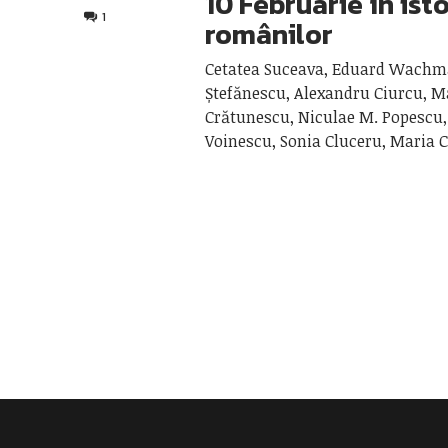
10 Februarie în ist
1
românilor
Cetatea Suceava, Eduard Wachm
Ștefănescu, Alexandru Ciurcu, M
Crătunescu, Niculae M. Popescu,
Voinescu, Sonia Cluceru, Maria 