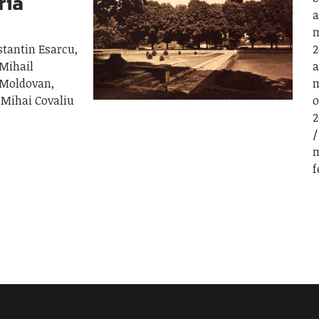
ria
a
m
stantin Esarcu,
2
 Mihail
a
 Moldovan,
m
 Mihai Covaliu
o
2
m
f