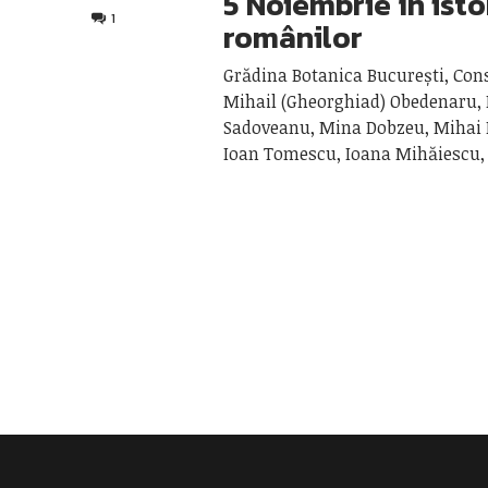
5 Noiembrie în isto
1
românilor
Grădina Botanica București, Con
Mihail (Gheorghiad) Obedenaru,
Sadoveanu, Mina Dobzeu, Mihai
Ioan Tomescu, Ioana Mihăiescu,