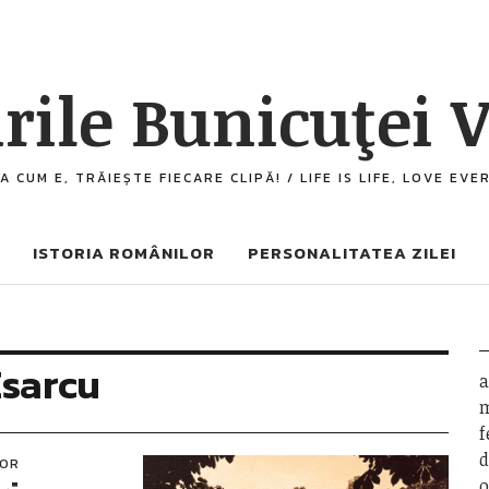
rile Bunicuţei V
A CUM E, TRĂIEȘTE FIECARE CLIPĂ! / LIFE IS LIFE, LOVE EV
ISTORIA ROMÂNILOR
PERSONALITATEA ZILEI
Esarcu
a
m
f
d
LOR
o