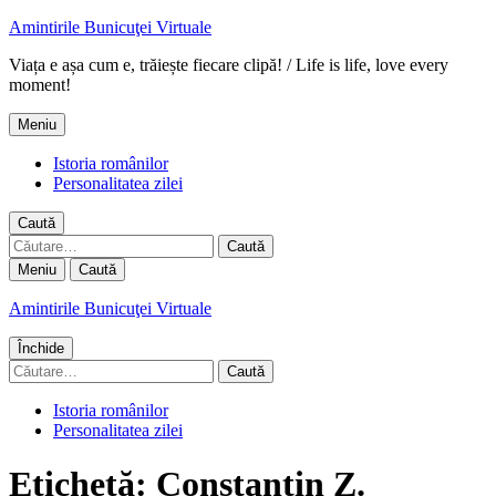
Amintirile Bunicuţei Virtuale
Viața e așa cum e, trăiește fiecare clipă! / Life is life, love every
moment!
Meniu
Istoria românilor
Personalitatea zilei
Caută
Caută
după:
Meniu
Caută
Amintirile Bunicuţei Virtuale
Închide
Caută
după:
Istoria românilor
Personalitatea zilei
Etichetă:
Constantin Z.