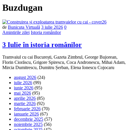
Buzdugan
Număr
de
Bunicuţa Virtuală
3 iulie 2026
0
de
Amintirile zilei
Istoria românilor
comentarii
3 Iulie în istoria românilor
Tramvaiul cu cai București, Gazeta Zimbrul, George Bujorean,
Florin Ciorăscu, Grigore Spirescu, Coca Andronescu, Mihai Adam,
Mircia Dumitrescu, Dumitru Șerban, Elena Ionescu Cojocaru
august 2026
(24)
iulie 2026
(99)
iunie 2026
(95)
mai 2026
(95)
aprilie 2026
(85)
martie 2026
(92)
februarie 2026
(70)
ianuarie 2026
(67)
decembrie 2025
(57)
noiembrie 2025
(56)
octombrie 2025
(47)