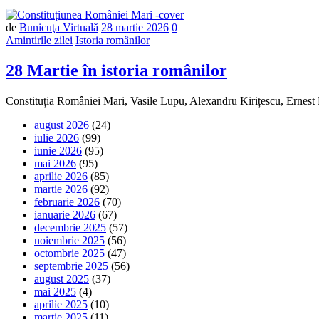
Număr
de
Bunicuţa Virtuală
28 martie 2026
0
de
Amintirile zilei
Istoria românilor
comentarii
28 Martie în istoria românilor
Constituția României Mari, Vasile Lupu, Alexandru Kirițescu, Ernest
august 2026
(24)
iulie 2026
(99)
iunie 2026
(95)
mai 2026
(95)
aprilie 2026
(85)
martie 2026
(92)
februarie 2026
(70)
ianuarie 2026
(67)
decembrie 2025
(57)
noiembrie 2025
(56)
octombrie 2025
(47)
septembrie 2025
(56)
august 2025
(37)
mai 2025
(4)
aprilie 2025
(10)
martie 2025
(11)