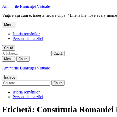
Amintirile Bunicuţei Virtuale
Viața e așa cum e, trăiește fiecare clipă! / Life is life, love every mome
Meniu
Istoria românilor
Personalitatea zilei
Caută
Caută
după:
Meniu
Caută
Amintirile Bunicuţei Virtuale
Închide
Caută
după:
Istoria românilor
Personalitatea zilei
Etichetă:
Constitutia Romaniei