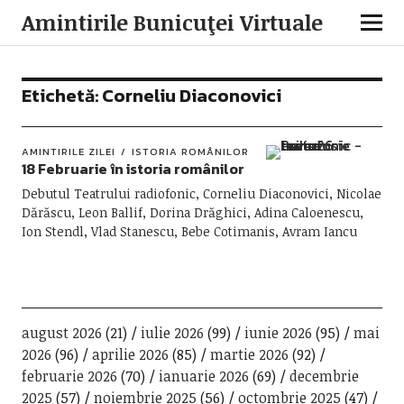
Amintirile Bunicuţei Virtuale
Etichetă:
Corneliu Diaconovici
AMINTIRILE ZILEI
ISTORIA ROMÂNILOR
18 Februarie în istoria românilor
Debutul Teatrului radiofonic, Corneliu Diaconovici, Nicolae
Dărăscu, Leon Ballif, Dorina Drăghici, Adina Caloenescu,
Ion Stendl, Vlad Stanescu, Bebe Cotimanis, Avram Iancu
august 2026
(21)
iulie 2026
(99)
iunie 2026
(95)
mai
2026
(96)
aprilie 2026
(85)
martie 2026
(92)
februarie 2026
(70)
ianuarie 2026
(69)
decembrie
2025
(57)
noiembrie 2025
(56)
octombrie 2025
(47)