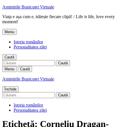
Amintirile Bunicuţei Virtuale
Viața e așa cum e, trăiește fiecare clipă! / Life is life, love every
moment!
Meniu
Istoria românilor
Personalitatea zilei
Caută
Caută
după:
Meniu
Caută
Amintirile Bunicuţei Virtuale
Închide
Caută
după:
Istoria românilor
Personalitatea zilei
Etichetă:
Corneliu Dragan-