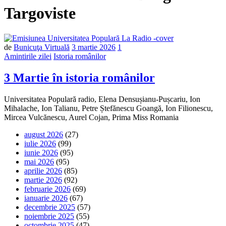
Targoviste
de
Bunicuţa Virtuală
3 martie 2026
1
Amintirile zilei
Istoria românilor
3 Martie în istoria românilor
Universitatea Populară radio, Elena Densușianu-Pușcariu, Ion
Mihalache, Ion Talianu, Petre Ștefănescu Goangă, Ion Filionescu,
Mircea Vulcănescu, Aurel Cojan, Prima Miss Romania
august 2026
(27)
iulie 2026
(99)
iunie 2026
(95)
mai 2026
(95)
aprilie 2026
(85)
martie 2026
(92)
februarie 2026
(69)
ianuarie 2026
(67)
decembrie 2025
(57)
noiembrie 2025
(55)
octombrie 2025
(47)