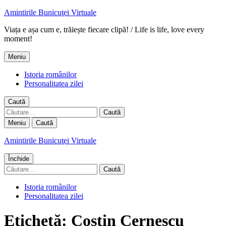
Amintirile Bunicuţei Virtuale
Viața e așa cum e, trăiește fiecare clipă! / Life is life, love every
moment!
Meniu
Istoria românilor
Personalitatea zilei
Caută
Caută
după:
Meniu
Caută
Amintirile Bunicuţei Virtuale
Închide
Caută
după:
Istoria românilor
Personalitatea zilei
Etichetă:
Costin Cernescu