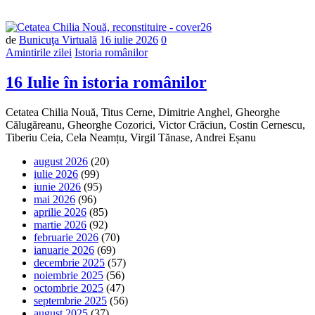
Număr
de
Bunicuţa Virtuală
16 iulie 2026
0
de
Amintirile zilei
Istoria românilor
comentarii
16 Iulie în istoria românilor
Cetatea Chilia Nouă, Titus Cerne, Dimitrie Anghel, Gheorghe
Călugăreanu, Gheorghe Cozorici, Victor Crăciun, Costin Cernescu,
Tiberiu Ceia, Cela Neamțu, Virgil Tănase, Andrei Eșanu
august 2026
(20)
iulie 2026
(99)
iunie 2026
(95)
mai 2026
(96)
aprilie 2026
(85)
martie 2026
(92)
februarie 2026
(70)
ianuarie 2026
(69)
decembrie 2025
(57)
noiembrie 2025
(56)
octombrie 2025
(47)
septembrie 2025
(56)
august 2025
(37)