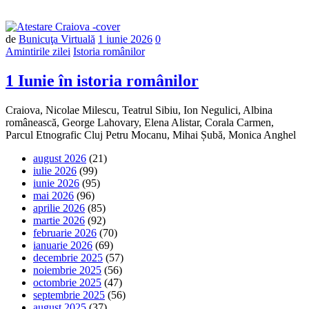
Număr
de
Bunicuţa Virtuală
1 iunie 2026
0
de
Amintirile zilei
Istoria românilor
comentarii
1 Iunie în istoria românilor
Craiova, Nicolae Milescu, Teatrul Sibiu, Ion Negulici, Albina
românească, George Lahovary, Elena Alistar, Corala Carmen,
Parcul Etnografic Cluj Petru Mocanu, Mihai Șubă, Monica Anghel
august 2026
(21)
iulie 2026
(99)
iunie 2026
(95)
mai 2026
(96)
aprilie 2026
(85)
martie 2026
(92)
februarie 2026
(70)
ianuarie 2026
(69)
decembrie 2025
(57)
noiembrie 2025
(56)
octombrie 2025
(47)
septembrie 2025
(56)
august 2025
(37)