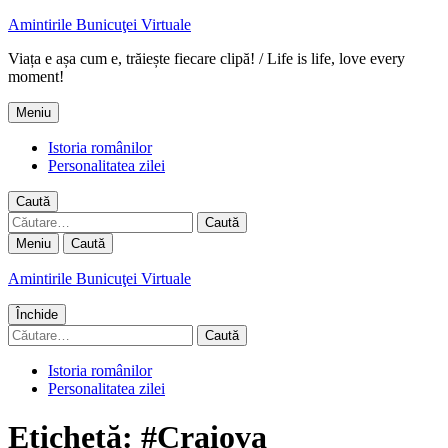
Amintirile Bunicuţei Virtuale
Viața e așa cum e, trăiește fiecare clipă! / Life is life, love every
moment!
Meniu
Istoria românilor
Personalitatea zilei
Caută
Caută
după:
Meniu
Caută
Amintirile Bunicuţei Virtuale
Închide
Caută
după:
Istoria românilor
Personalitatea zilei
Etichetă:
#Craiova