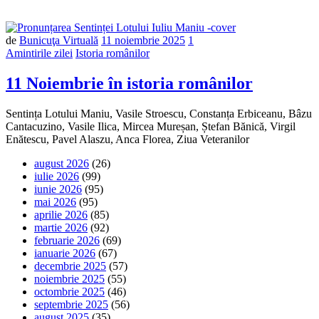
de
Bunicuţa Virtuală
11 noiembrie 2025
1
Amintirile zilei
Istoria românilor
11 Noiembrie în istoria românilor
Sentința Lotului Maniu, Vasile Stroescu, Constanța Erbiceanu, Bâzu
Cantacuzino, Vasile Ilica, Mircea Mureșan, Ștefan Bănică, Virgil
Enătescu, Pavel Alaszu, Anca Florea, Ziua Veteranilor
august 2026
(26)
iulie 2026
(99)
iunie 2026
(95)
mai 2026
(95)
aprilie 2026
(85)
martie 2026
(92)
februarie 2026
(69)
ianuarie 2026
(67)
decembrie 2025
(57)
noiembrie 2025
(55)
octombrie 2025
(46)
septembrie 2025
(56)
august 2025
(35)