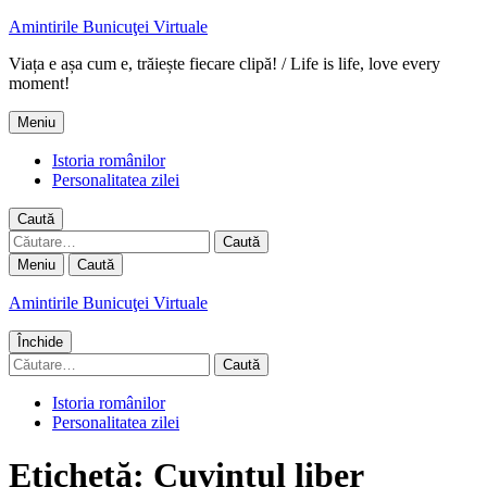
Amintirile Bunicuţei Virtuale
Viața e așa cum e, trăiește fiecare clipă! / Life is life, love every
moment!
Meniu
Istoria românilor
Personalitatea zilei
Caută
Caută
după:
Meniu
Caută
Amintirile Bunicuţei Virtuale
Închide
Caută
după:
Istoria românilor
Personalitatea zilei
Etichetă:
Cuvintul liber