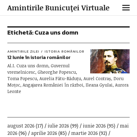
Amintirile Bunicuţei Virtuale
Etichetă:
Cuza uns domn
AMINTIRILE ZILEI
ISTORIA ROMÂNILOR
12 Iunie în istoria românilor
Al.I. Cuza uns domn, Guvernul
vremelnicesc, Gheorghe Popescu,
Toma Popescu, Aurelia Fătu-Răduțu, Aurel Contraș, Doru
Moțoc, Angajarea României în război, Ileana Gyulai, Aurora
Leonte
august 2026
(17)
iulie 2026
(99)
iunie 2026
(95)
mai
2026
(96)
aprilie 2026
(85)
martie 2026
(92)