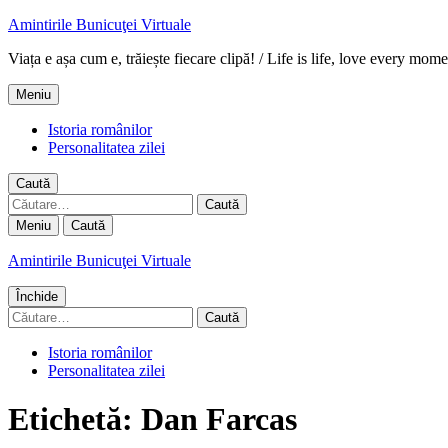
Amintirile Bunicuţei Virtuale
Viața e așa cum e, trăiește fiecare clipă! / Life is life, love every mome
Meniu
Istoria românilor
Personalitatea zilei
Caută
Caută
după:
Meniu
Caută
Amintirile Bunicuţei Virtuale
Închide
Caută
după:
Istoria românilor
Personalitatea zilei
Etichetă:
Dan Farcas