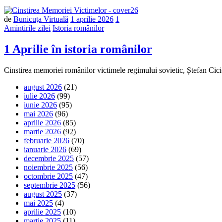
de
Bunicuţa Virtuală
1 aprilie 2026
1
Amintirile zilei
Istoria românilor
1 Aprilie în istoria românilor
Cinstirea memoriei românilor victimele regimului sovietic, Ștefan 
august 2026
(21)
iulie 2026
(99)
iunie 2026
(95)
mai 2026
(96)
aprilie 2026
(85)
martie 2026
(92)
februarie 2026
(70)
ianuarie 2026
(69)
decembrie 2025
(57)
noiembrie 2025
(56)
octombrie 2025
(47)
septembrie 2025
(56)
august 2025
(37)
mai 2025
(4)
aprilie 2025
(10)
martie 2025
(11)