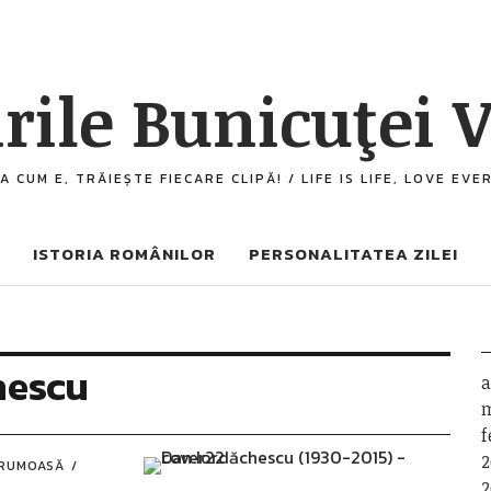
rile Bunicuţei V
A CUM E, TRĂIEȘTE FIECARE CLIPĂ! / LIFE IS LIFE, LOVE EV
ISTORIA ROMÂNILOR
PERSONALITATEA ZILEI
hescu
a
m
f
2
FRUMOASĂ
2