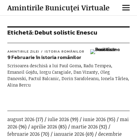
Amintirile Bunicuţei Virtuale
Etichetă:
Debut solistic Enescu
AMINTIRILE ZILEI
ISTORIA ROMÂNILOR
9 Februarie în istoria românilor
Scrisoarea deschisă a lui Paul Goma, Radu Tempea,
Emanoil Gojdu, Iorgu Caragiale, Dan Vizanty, Oleg
Danovski, Pactul Balcanic, Dorin Sarafoleanu, Ionela Târlea,
Alina Bercu
august 2026
(17)
iulie 2026
(99)
iunie 2026
(95)
mai
2026
(96)
aprilie 2026
(85)
martie 2026
(92)
februarie 2026
(70)
ianuarie 2026
(69)
decembrie