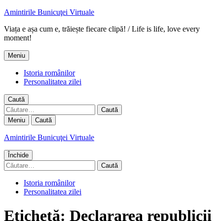
Amintirile Bunicuţei Virtuale
Viața e așa cum e, trăiește fiecare clipă! / Life is life, love every
moment!
Meniu
Istoria românilor
Personalitatea zilei
Caută
Caută
după:
Meniu
Caută
Amintirile Bunicuţei Virtuale
Închide
Caută
după:
Istoria românilor
Personalitatea zilei
Etichetă:
Declararea republicii