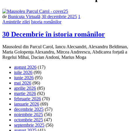
de
Bunicuţa Virtuală
30 decembrie 2025
1
Amintirile zilei
Istoria românilor
30 Decembrie în istoria românilor
Mausoleul din Parcul Carol, Iancu Alecsandri, Alexandru Beldiman,
Maria Golopența Alexandru, Mircea Andreescu, Abdicarea forțată a
Regelui Mihai, Dacian Andoni, Marius Moga
august 2026
(17)
iulie 2026
(99)
iunie 2026
(95)
mai 2026
(96)
aprilie 2026
(85)
martie 2026
(92)
februarie 2026
(70)
ianuarie 2026
(69)
decembrie 2025
(57)
noiembrie 2025
(56)
octombrie 2025
(47)
septembrie 2025
(56)
august 2025
(41)