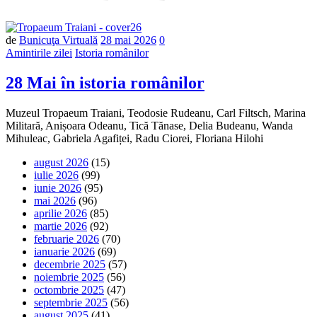
Număr
de
Bunicuţa Virtuală
28 mai 2026
0
de
Amintirile zilei
Istoria românilor
comentarii
28 Mai în istoria românilor
Muzeul Tropaeum Traiani, Teodosie Rudeanu, Carl Filtsch, Marina
Militară, Anișoara Odeanu, Tică Tănase, Delia Budeanu, Wanda
Mihuleac, Gabriela Agafiței, Radu Ciorei, Floriana Hilohi
august 2026
(15)
iulie 2026
(99)
iunie 2026
(95)
mai 2026
(96)
aprilie 2026
(85)
martie 2026
(92)
februarie 2026
(70)
ianuarie 2026
(69)
decembrie 2025
(57)
noiembrie 2025
(56)
octombrie 2025
(47)
septembrie 2025
(56)
august 2025
(41)