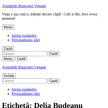
Amintirile Bunicuţei Virtuale
Viața e așa cum e, trăiește fiecare clipă! / Life is life, love every
moment!
Meniu
Istoria românilor
Personalitatea zilei
Caută
Caută
după:
Meniu
Caută
Amintirile Bunicuţei Virtuale
Închide
Caută
după:
Istoria românilor
Personalitatea zilei
Etichetă:
Delia Budeanu