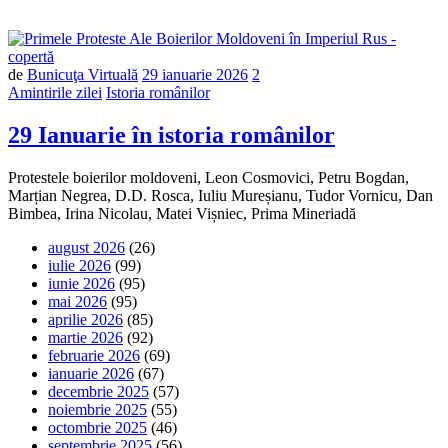
de
Bunicuţa Virtuală
29 ianuarie 2026
2
Amintirile zilei
Istoria românilor
29 Ianuarie în istoria românilor
Protestele boierilor moldoveni, Leon Cosmovici, Petru Bogdan,
Marțian Negrea, D.D. Rosca, Iuliu Mureșianu, Tudor Vornicu, Dan
Bimbea, Irina Nicolau, Matei Vișniec, Prima Mineriadă
august 2026
(26)
iulie 2026
(99)
iunie 2026
(95)
mai 2026
(95)
aprilie 2026
(85)
martie 2026
(92)
februarie 2026
(69)
ianuarie 2026
(67)
decembrie 2025
(57)
noiembrie 2025
(55)
octombrie 2025
(46)
septembrie 2025
(56)