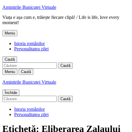
Amintirile Bunicuţei Virtuale
Viața e așa cum e, trăiește fiecare clipă! / Life is life, love every
moment!
Meniu
Istoria românilor
Personalitatea zilei
Caută
Caută
după:
Meniu
Caută
Amintirile Bunicuţei Virtuale
Închide
Caută
după:
Istoria românilor
Personalitatea zilei
Etichetă:
Eliberarea Zalaului