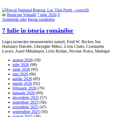
Număr
de
Bunicuţa Virtuală
7 iulie 2026
0
de
Amintirile zilei
Istoria românilor
comentarii
7 Iulie în istoria românilor
Legea protecției monumentelor naturii, Emil W. Becker, Ion
Hartulary-Darclée, Gheorghe Mihoc, Liviu Ciulei, Constantin
Lucaci, Aurel Mihailopol, Liviu Borlan, Nicolae Noica, Madrigal
august 2026
(18)
iulie 2026
(99)
iunie 2026
(95)
mai 2026
(96)
aprilie 2026
(85)
martie 2026
(92)
februarie 2026
(70)
ianuarie 2026
(69)
decembrie 2025
(57)
noiembrie 2025
(56)
octombrie 2025
(47)
septembrie 2025
(56)
august 2025
(38)