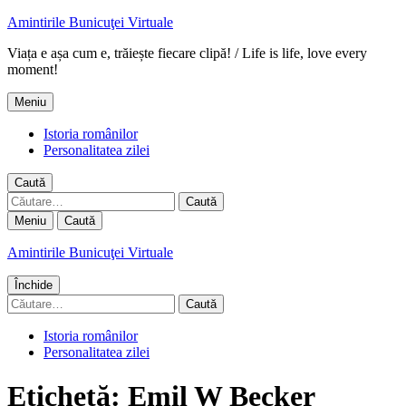
Amintirile Bunicuţei Virtuale
Viața e așa cum e, trăiește fiecare clipă! / Life is life, love every
moment!
Meniu
Istoria românilor
Personalitatea zilei
Caută
Caută
după:
Meniu
Caută
Amintirile Bunicuţei Virtuale
Închide
Caută
după:
Istoria românilor
Personalitatea zilei
Etichetă:
Emil W Becker