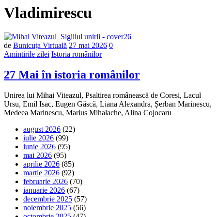
Vladimirescu
Număr
de
Bunicuţa Virtuală
27 mai 2026
0
de
Amintirile zilei
Istoria românilor
comentarii
27 Mai în istoria românilor
Unirea lui Mihai Viteazul, Psaltirea românească de Coresi, Lacul
Ursu, Emil Isac, Eugen Gâscă, Liana Alexandra, Șerban Marinescu,
Medeea Marinescu, Marius Mihalache, Alina Cojocaru
august 2026
(22)
iulie 2026
(99)
iunie 2026
(95)
mai 2026
(95)
aprilie 2026
(85)
martie 2026
(92)
februarie 2026
(70)
ianuarie 2026
(67)
decembrie 2025
(57)
noiembrie 2025
(56)
octombrie 2025
(47)