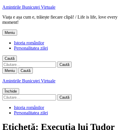
Amintirile Bunicuţei Virtuale
Viața e așa cum e, trăiește fiecare clipă! / Life is life, love every
moment!
Meniu
Istoria românilor
Personalitatea zilei
Caută
Caută
după:
Meniu
Caută
Amintirile Bunicuţei Virtuale
Închide
Caută
după:
Istoria românilor
Personalitatea zilei
Etichetă:
Executia lui Tudor