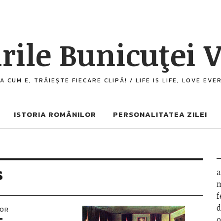
rile Bunicuţei V
A CUM E, TRĂIEȘTE FIECARE CLIPĂ! / LIFE IS LIFE, LOVE EV
ISTORIA ROMÂNILOR
PERSONALITATEA ZILEI
s
a
m
f
d
LOR
o