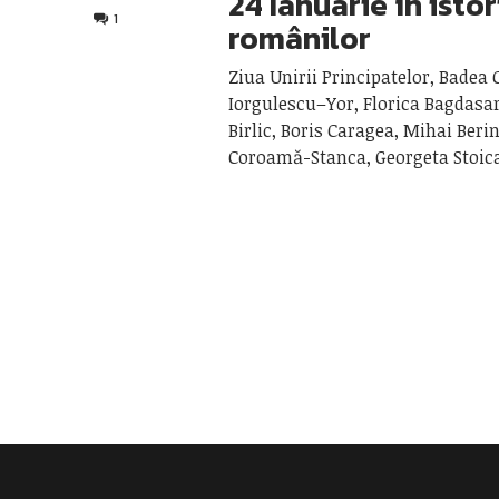
24 Ianuarie în istor
1
românilor
Ziua Unirii Principatelor, Badea 
Iorgulescu–Yor, Florica Bagdasar,
Birlic, Boris Caragea, Mihai Beri
Coroamă-Stanca, Georgeta Stoica