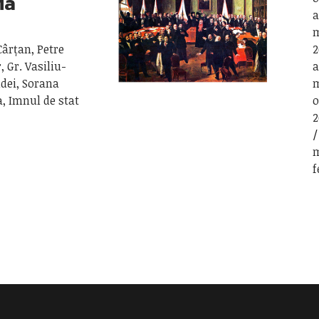
ia
a
m
Cârțan, Petre
2
 Gr. Vasiliu-
a
ndei, Sorana
m
, Imnul de stat
o
2
m
f