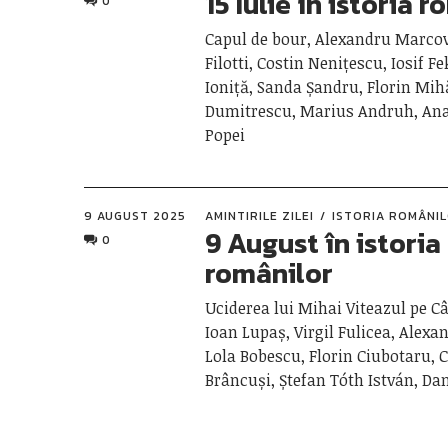
15 Iulie în istoria 
0
Capul de bour, Alexandru Marcov
Filotti, Costin Nenițescu, Iosif Fe
Ioniță, Sanda Șandru, Florin Mih
Dumitrescu, Marius Andruh, Ana
Popei
9 AUGUST 2025
AMINTIRILE ZILEI
ISTORIA ROMÂNI
9 August în istoria
0
românilor
Uciderea lui Mihai Viteazul pe C
Ioan Lupaș, Virgil Fulicea, Alex
Lola Bobescu, Florin Ciubotaru, C
Brâncuși, Ștefan Tóth István, D