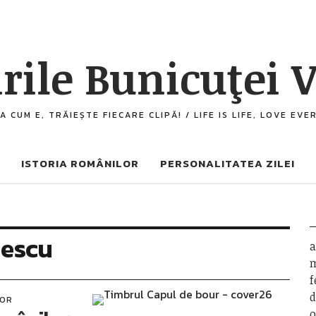
rile Bunicuţei V
A CUM E, TRĂIEȘTE FIECARE CLIPĂ! / LIFE IS LIFE, LOVE EV
ISTORIA ROMÂNILOR
PERSONALITATEA ZILEI
lescu
a
m
f
d
LOR
o