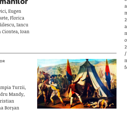
românilor
a
ici, Eugen
m
kete, Florica
2
ăilescu, Iancu
a
 Ciontea, Ioan
m
o
2
m
LOR
f
âmpia Turzii,
andru Mandy,
ristian
ana Borșan