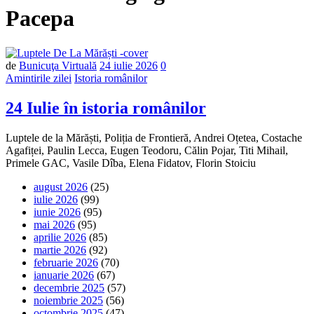
Pacepa
Număr
de
Bunicuţa Virtuală
24 iulie 2026
0
de
Amintirile zilei
Istoria românilor
comentarii
24 Iulie în istoria românilor
Luptele de la Mărăști, Poliția de Frontieră, Andrei Oțetea, Costache
Agafiței, Paulin Lecca, Eugen Teodoru, Călin Pojar, Titi Mihail,
Primele GAC, Vasile Dîba, Elena Fidatov, Florin Stoiciu
august 2026
(25)
iulie 2026
(99)
iunie 2026
(95)
mai 2026
(95)
aprilie 2026
(85)
martie 2026
(92)
februarie 2026
(70)
ianuarie 2026
(67)
decembrie 2025
(57)
noiembrie 2025
(56)
octombrie 2025
(47)