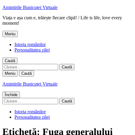
Amintirile Bunicuţei Virtuale
Viața e așa cum e, trăiește fiecare clipă! / Life is life, love every
moment!
Meniu
Istoria românilor
Personalitatea zilei
Caută
Caută
după:
Meniu
Caută
Amintirile Bunicuţei Virtuale
Închide
Caută
după:
Istoria românilor
Personalitatea zilei
Etichetă:
Fuga generalului