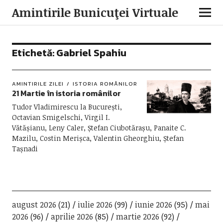
Amintirile Bunicuţei Virtuale
Etichetă:
Gabriel Spahiu
AMINTIRILE ZILEI
ISTORIA ROMÂNILOR
21 Martie în istoria românilor
Tudor Vladimirescu la București,
Octavian Smigelschi, Virgil I.
Vătășianu, Leny Caler, Ștefan Ciubotărașu, Panaite C.
Mazilu, Costin Merișca, Valentin Gheorghiu, Ștefan
Tașnadi
august 2026
(21)
iulie 2026
(99)
iunie 2026
(95)
mai
2026
(96)
aprilie 2026
(85)
martie 2026
(92)