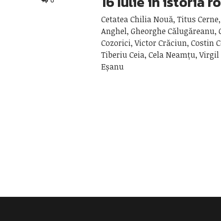
16 Iulie în istoria 
0
Cetatea Chilia Nouă, Titus Cerne,
Anghel, Gheorghe Călugăreanu,
Cozorici, Victor Crăciun, Costin 
Tiberiu Ceia, Cela Neamțu, Virgi
Eșanu