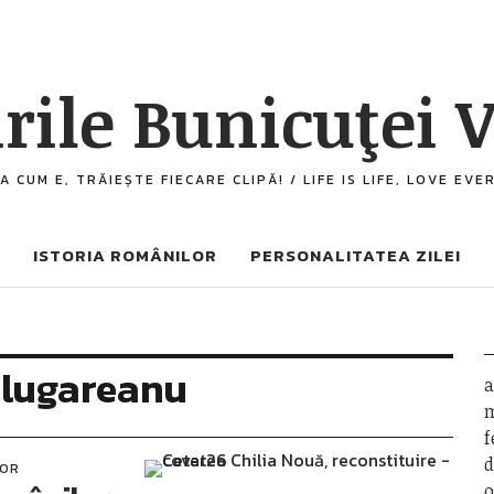
rile Bunicuţei V
A CUM E, TRĂIEȘTE FIECARE CLIPĂ! / LIFE IS LIFE, LOVE EV
ISTORIA ROMÂNILOR
PERSONALITATEA ZILEI
lugareanu
a
m
f
d
LOR
o