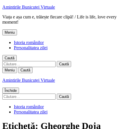
Amintirile Bunicuţei Virtuale
Viața e așa cum e, trăiește fiecare clipă! / Life is life, love every
moment!
Meniu
Istoria românilor
Personalitatea zilei
Caută
Caută
după:
Meniu
Caută
Amintirile Bunicuţei Virtuale
Închide
Caută
după:
Istoria românilor
Personalitatea zilei
Etichetă:
Gheorghe Doja