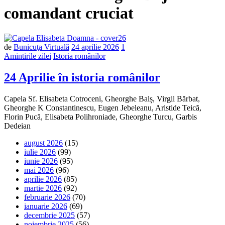
comandant cruciat
de
Bunicuţa Virtuală
24 aprilie 2026
1
Amintirile zilei
Istoria românilor
24 Aprilie în istoria românilor
Capela Sf. Elisabeta Cotroceni, Gheorghe Balș, Virgil Bărbat,
Gheorghe K Constantinescu, Eugen Jebeleanu, Aristide Teică,
Florin Pucă, Elisabeta Polihroniade, Gheorghe Turcu, Garbis
Dedeian
august 2026
(15)
iulie 2026
(99)
iunie 2026
(95)
mai 2026
(96)
aprilie 2026
(85)
martie 2026
(92)
februarie 2026
(70)
ianuarie 2026
(69)
decembrie 2025
(57)
noiembrie 2025
(56)