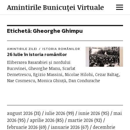
Amintirile Bunicuţei Virtuale
Etichetă:
Gheorghe Ghimpu
AMINTIRILE ZILEI
ISTORIA ROMÂNILOR
26 Iulie în istoria românilor
Eliberarea Basarabiei și nordului
Bucovinei, Gheorghe Manu, Scarlat
Demetrescu, Egizio Massini, Nicolae Hilohi, Cezar Baltag,
Nae Cosmescu, Monica Ghiuță, Dan Condurache
august 2026
(31)
iulie 2026
(99)
iunie 2026
(95)
mai
2026
(95)
aprilie 2026
(85)
martie 2026
(92)
februarie 2026
(69)
ianuarie 2026
(67)
decembrie