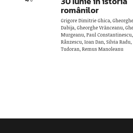
30 Iunie în istoria
0
românilor
Grigore Dimitrie Ghica, Gheorgh
Dabija, Gheorghe Vrănceanu, Gh
Murgeanu, Paul Constantinescu,
Rânzescu, Ioan Dan, Silvia Radu,
Tudoran, Remus Manoleanu