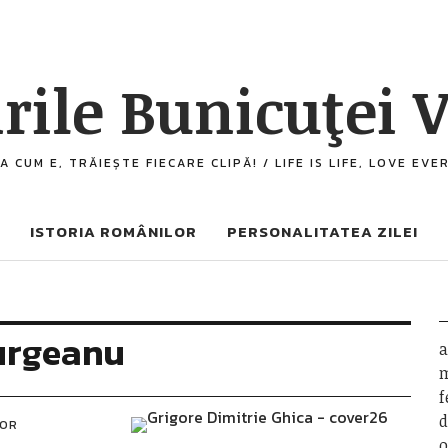
rile Bunicuţei V
A CUM E, TRĂIEȘTE FIECARE CLIPĂ! / LIFE IS LIFE, LOVE EV
ISTORIA ROMÂNILOR
PERSONALITATEA ZILEI
urgeanu
a
m
f
d
LOR
o