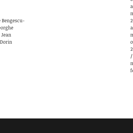
a
m
e Bengescu-
2
eorghe
a
 Jean
m
 Dorin
o
2
m
f