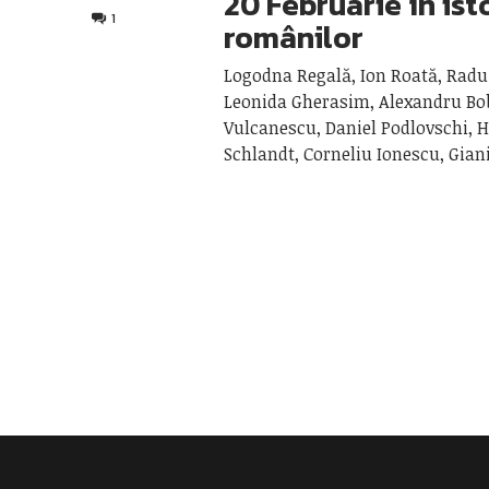
20 Februarie în ist
1
românilor
Logodna Regală, Ion Roată, Radu
Leonida Gherasim, Alexandru Bo
Vulcanescu, Daniel Podlovschi, 
Schlandt, Corneliu Ionescu, Gia