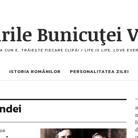
rile Bunicuţei V
A CUM E, TRĂIEȘTE FIECARE CLIPĂ! / LIFE IS LIFE, LOVE EV
ISTORIA ROMÂNILOR
PERSONALITATEA ZILEI
ndei
a
m
f
d
LOR
o