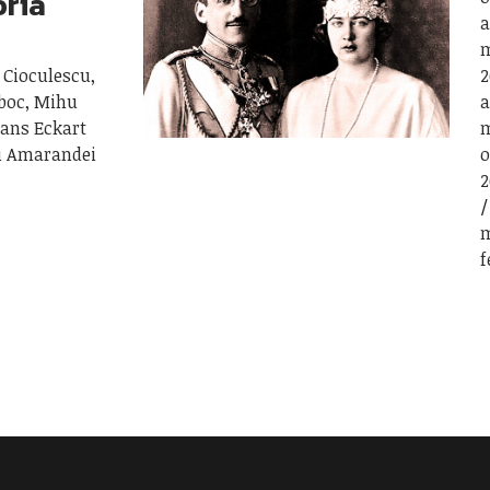
oria
a
m
 Cioculescu,
2
boc, Mihu
a
Hans Eckart
m
ni Amarandei
o
2
m
f