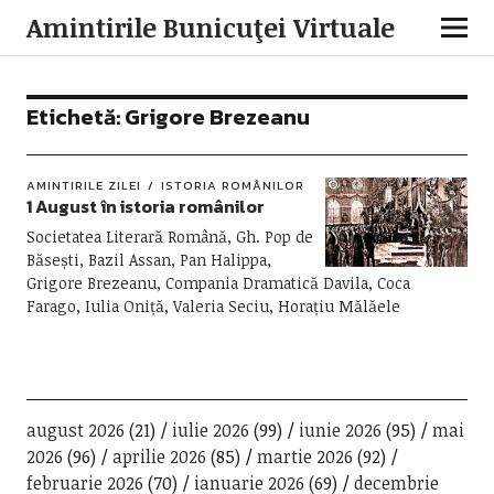
Amintirile Bunicuţei Virtuale
Etichetă:
Grigore Brezeanu
AMINTIRILE ZILEI
ISTORIA ROMÂNILOR
1 August în istoria românilor
Societatea Literară Română, Gh. Pop de
Băsești, Bazil Assan, Pan Halippa,
Grigore Brezeanu, Compania Dramatică Davila, Coca
Farago, Iulia Oniță, Valeria Seciu, Horațiu Mălăele
august 2026
(21)
iulie 2026
(99)
iunie 2026
(95)
mai
2026
(96)
aprilie 2026
(85)
martie 2026
(92)
februarie 2026
(70)
ianuarie 2026
(69)
decembrie