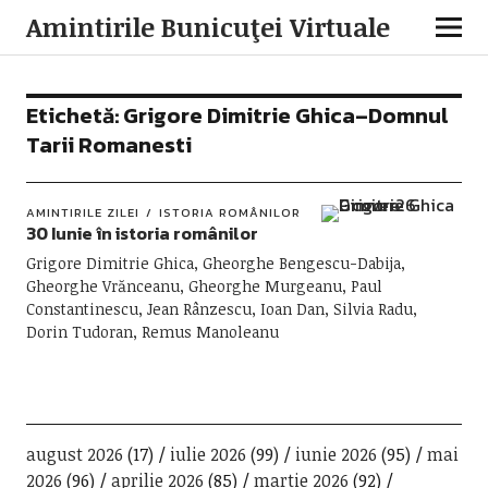
Amintirile Bunicuţei Virtuale
Etichetă:
Grigore Dimitrie Ghica–Domnul
Tarii Romanesti
AMINTIRILE ZILEI
ISTORIA ROMÂNILOR
30 Iunie în istoria românilor
Grigore Dimitrie Ghica, Gheorghe Bengescu-Dabija,
Gheorghe Vrănceanu, Gheorghe Murgeanu, Paul
Constantinescu, Jean Rânzescu, Ioan Dan, Silvia Radu,
Dorin Tudoran, Remus Manoleanu
august 2026
(17)
iulie 2026
(99)
iunie 2026
(95)
mai
2026
(96)
aprilie 2026
(85)
martie 2026
(92)