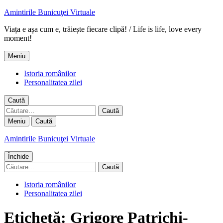
Amintirile Bunicuţei Virtuale
Viața e așa cum e, trăiește fiecare clipă! / Life is life, love every
moment!
Meniu
Istoria românilor
Personalitatea zilei
Caută
Caută
după:
Meniu
Caută
Amintirile Bunicuţei Virtuale
Închide
Caută
după:
Istoria românilor
Personalitatea zilei
Etichetă:
Grigore Patrichi-