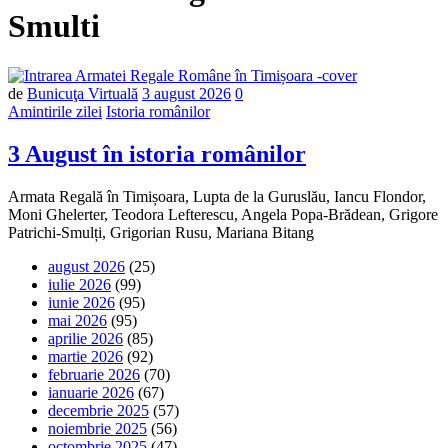
Smulti
Număr
de
Bunicuţa Virtuală
3 august 2026
0
de
Amintirile zilei
Istoria românilor
comentarii
3 August în istoria românilor
Armata Regală în Timișoara, Lupta de la Guruslău, Iancu Flondor,
Moni Ghelerter, Teodora Lefterescu, Angela Popa-Brădean, Grigore
Patrichi-Smulți, Grigorian Rusu, Mariana Bitang
august 2026
(25)
iulie 2026
(99)
iunie 2026
(95)
mai 2026
(95)
aprilie 2026
(85)
martie 2026
(92)
februarie 2026
(70)
ianuarie 2026
(67)
decembrie 2025
(57)
noiembrie 2025
(56)
octombrie 2025
(47)