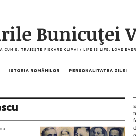
rile Bunicuţei V
A CUM E, TRĂIEȘTE FIECARE CLIPĂ! / LIFE IS LIFE, LOVE EV
ISTORIA ROMÂNILOR
PERSONALITATEA ZILEI
escu
a
m
f
d
LOR
o