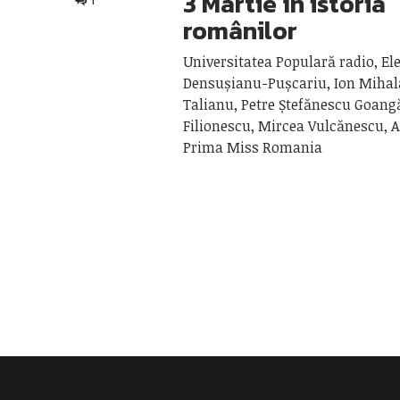
3 Martie în istoria
1
românilor
Universitatea Populară radio, El
Densușianu-Pușcariu, Ion Mihal
Talianu, Petre Ștefănescu Goangă
Filionescu, Mircea Vulcănescu, A
Prima Miss Romania