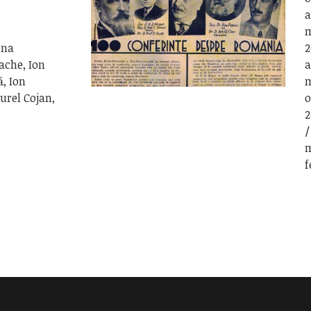
a
m
ena
2
ache, Ion
a
, Ion
m
urel Cojan,
o
2
m
f