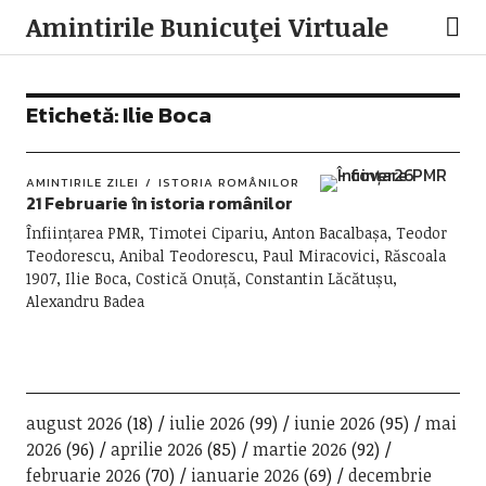
Amintirile Bunicuţei Virtuale
Etichetă:
Ilie Boca
AMINTIRILE ZILEI
ISTORIA ROMÂNILOR
21 Februarie în istoria românilor
Înființarea PMR, Timotei Cipariu, Anton Bacalbașa, Teodor
Teodorescu, Anibal Teodorescu, Paul Miracovici, Răscoala
1907, Ilie Boca, Costică Onuță, Constantin Lăcătușu,
Alexandru Badea
august 2026
(18)
iulie 2026
(99)
iunie 2026
(95)
mai
2026
(96)
aprilie 2026
(85)
martie 2026
(92)
februarie 2026
(70)
ianuarie 2026
(69)
decembrie