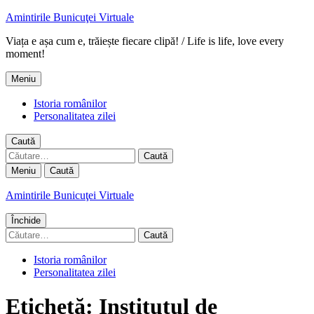
Amintirile Bunicuţei Virtuale
Viața e așa cum e, trăiește fiecare clipă! / Life is life, love every
moment!
Meniu
Istoria românilor
Personalitatea zilei
Caută
Caută
după:
Meniu
Caută
Amintirile Bunicuţei Virtuale
Închide
Caută
după:
Istoria românilor
Personalitatea zilei
Etichetă:
Institutul de