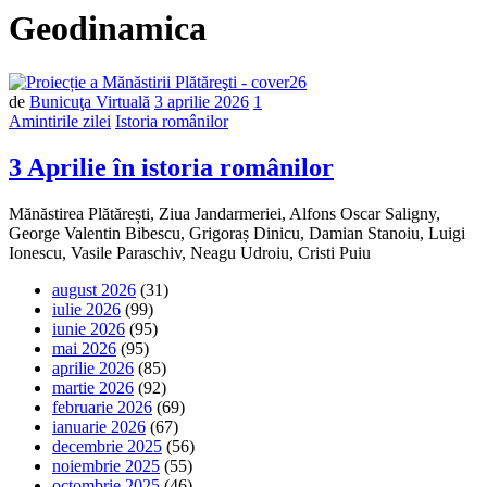
Geodinamica
de
Bunicuţa Virtuală
3 aprilie 2026
1
Amintirile zilei
Istoria românilor
3 Aprilie în istoria românilor
Mănăstirea Plătărești, Ziua Jandarmeriei, Alfons Oscar Saligny,
George Valentin Bibescu, Grigoraș Dinicu, Damian Stanoiu, Luigi
Ionescu, Vasile Paraschiv, Neagu Udroiu, Cristi Puiu
august 2026
(31)
iulie 2026
(99)
iunie 2026
(95)
mai 2026
(95)
aprilie 2026
(85)
martie 2026
(92)
februarie 2026
(69)
ianuarie 2026
(67)
decembrie 2025
(56)
noiembrie 2025
(55)
octombrie 2025
(46)