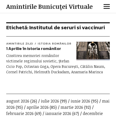
Amintirile Bunicuţei Virtuale
Etichetă:
Institutul de seruri si vaccinuri
AMINTIRILE ZILEI
ISTORIA ROMÂNILOR
1 Aprilie în istoria românilor
Cinstirea memoriei românilor
victimele regimului sovietic, Ștefan
Cicio Pop, Octavian Goga, Opera București, Cătălin Naum,
Cornel Patrichi, Helmuth Duckadam, Anamaria Marinca
august 2026
(26)
iulie 2026
(99)
iunie 2026
(95)
mai
2026
(95)
aprilie 2026
(85)
martie 2026
(92)
februarie 2026
(69)
ianuarie 2026
(67)
decembrie